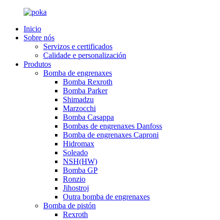
Inicio
Sobre nós
Servizos e certificados
Calidade e personalización
Produtos
Bomba de engrenaxes
Bomba Rexroth
Bomba Parker
Shimadzu
Marzocchi
Bomba Casappa
Bombas de engrenaxes Danfoss
Bomba de engrenaxes Caproni
Hidromax
Soleado
NSH(HW)
Bomba GP
Ronzio
Jihostroj
Outra bomba de engrenaxes
Bomba de pistón
Rexroth