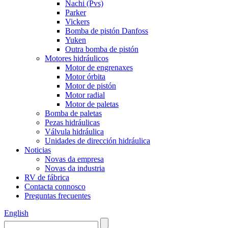
Nachi (Pvs)
Parker
Vickers
Bomba de pistón Danfoss
Yuken
Outra bomba de pistón
Motores hidráulicos
Motor de engrenaxes
Motor órbita
Motor de pistón
Motor radial
Motor de paletas
Bomba de paletas
Pezas hidráulicas
Válvula hidráulica
Unidades de dirección hidráulica
Noticias
Novas da empresa
Novas da industria
RV de fábrica
Contacta connosco
Preguntas frecuentes
English