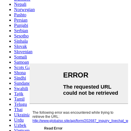
Nepali
Norwegian
Pashto
Persian
Punjabi
Serbian
Sesotho
Sinhala
Slovak
Slovenian
Somali
Samoan
Scots Gaelic
Shona
Sindhi
Sundanese
Swahili
Tajik
Tamil
Telugu
Thai
Ukrainian
Urdu
Uzbek
Vietnamese